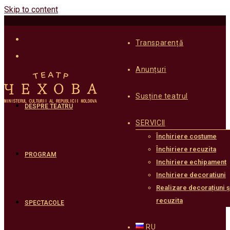
Skip to content
Transparență
Anunțuri
Susține teatrul
DESPRE TEATRU
SERVICII
Închiriere costume
Închiriere recuzita
PROGRAM
Inchiriere echipament
Inchiriere decoratiuni
Realizare decorațiuni ș
recuzita
SPECTACOLE
RU