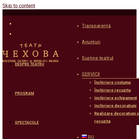
Skip to content
Transparență
Anunțuri
Susține teatrul
DESPRE TEATRU
SERVICII
Închiriere costume
Închiriere recuzita
PROGRAM
Inchiriere echipament
Inchiriere decoratiuni
Realizare decorațiuni ș
recuzita
SPECTACOLE
RU