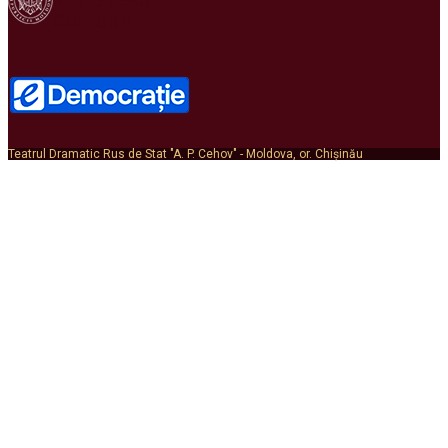
CULTURII
Teatrul Dramatic Rus de Stat "A. P. Cehov" - Moldova, or. Chișinău