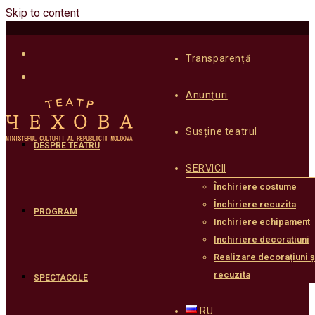
Skip to content
Transparență
Anunțuri
Susține teatrul
DESPRE TEATRU
SERVICII
Închiriere costume
Închiriere recuzita
PROGRAM
Inchiriere echipament
Inchiriere decoratiuni
Realizare decorațiuni ș
recuzita
SPECTACOLE
RU