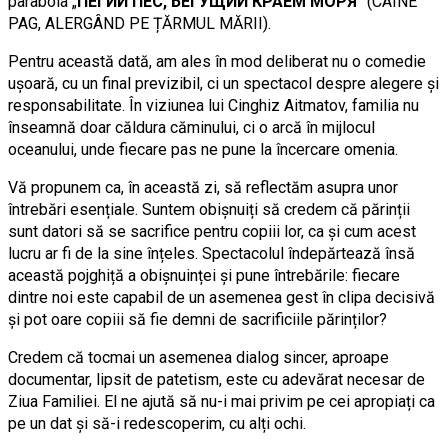
parabola „
ПЕГИЙ ПЕС, БЕГУЩИЙ КРАЕМ МОРЯ
” (CÂINE
PAG, ALERGÂND PE ȚĂRMUL MĂRII).
Pentru această dată, am ales în mod deliberat nu o comedie
ușoară, cu un final previzibil, ci un spectacol despre alegere și
responsabilitate. În viziunea lui Cinghiz Aitmatov, familia nu
înseamnă doar căldura căminului, ci o arcă în mijlocul
oceanului, unde fiecare pas ne pune la încercare omenia.
Vă propunem ca, în această zi, să reflectăm asupra unor
întrebări esențiale. Suntem obișnuiți să credem că părinții
sunt datori să se sacrifice pentru copiii lor, ca și cum acest
lucru ar fi de la sine înțeles. Spectacolul îndepărtează însă
această pojghiță a obișnuinței și pune întrebările: fiecare
dintre noi este capabil de un asemenea gest în clipa decisivă
și pot oare copiii să fie demni de sacrificiile părinților?
Credem că tocmai un asemenea dialog sincer, aproape
documentar, lipsit de patetism, este cu adevărat necesar de
Ziua Familiei. El ne ajută să nu-i mai privim pe cei apropiați ca
pe un dat și să-i redescoperim, cu alți ochi.