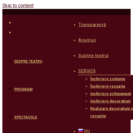
Skip to content
Transparență
Anunțuri
Susține teatrul
DESPRE TEATRU
SERVICII
Închiriere costume
Închiriere recuzita
PROGRAM
Inchiriere echipament
Inchiriere decoratiuni
Realizare decorațiuni ș
recuzita
SPECTACOLE
RU