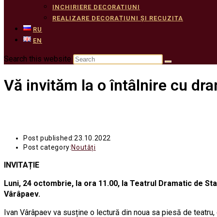
INCHIRIERE DECORATIUNI
REALIZARE DECORAȚIUNI ȘI RECUZITA
RU
EN
Search this website
Vă invităm la o întâlnire cu d
Post published:
23.10.2022
Post category:
Noutăți
INVITA
ȚIE
Luni
, 24
octombrie
,
la ora 11.00, la Teatrul Dramatic de St
Vârâpaev.
Ivan Vârâpaev va susține o lectură din noua sa piesă de teatru, d