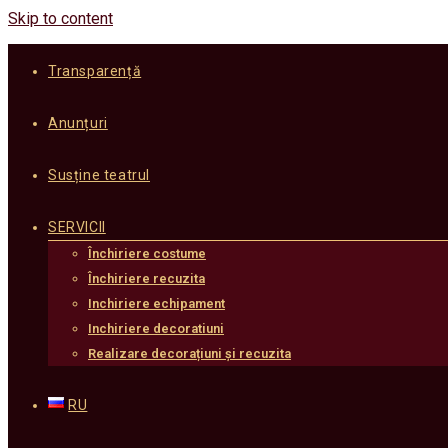
Skip to content
Transparență
Anunțuri
Susține teatrul
SERVICII
Închiriere costume
Închiriere recuzita
Inchiriere echipament
Inchiriere decoratiuni
Realizare decorațiuni și recuzita
RU