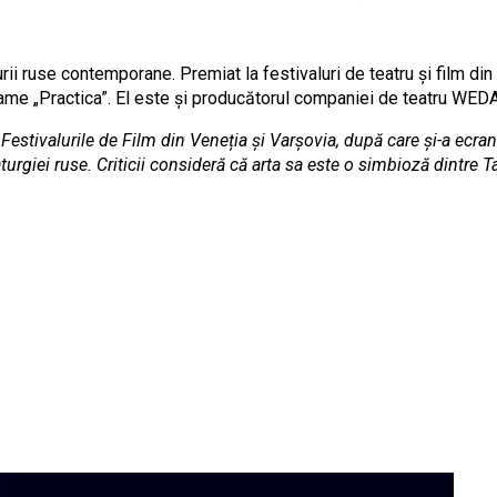
rii ruse contemporane. Premiat la festivaluri de teatru și film di
 Drame „Practica”. El este și producătorul companiei de teatru WEDA
 Festivalurile de Film din Veneția și Varșovia, după care și-a ecra
giei ruse. Criticii consideră că arta sa este o simbioză dintre Tar