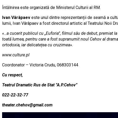
Întălnirea este organizată de Ministerul Culturii al RM.
Ivan Vârâpaev
este unul dintre reprezentanții de seamă a cultu
lumii, Ivan Vârâpaev a fost directorul artistic al Teatrului Noii
«…a cucerit publicul cu „Euforia”, filmul său de debut, premiat la
toată lumea, pentru care a fost supranumit noul Cehov al dramatur
ortodoxia, iar delicatețea cu cruzimea
».
www.
c
ulture.pl
Coordоnаtor – Victoria Crudu, 068303144
Cu respect,
Teatrul Dramatic Rus de Stat ”A.P.Cehov”
022-22-32-77
theater.chehov@gmail.com