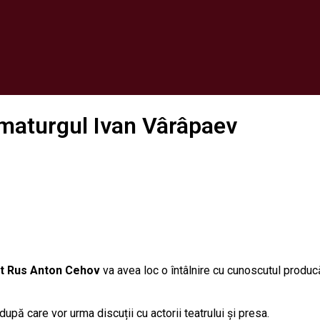
ramaturgul Ivan Vârâpaev
at Rus Anton
Cehov
va avea loc o întâlnire cu cunoscutul producă
upă care vor urma discuții cu actorii teatrului și presa.