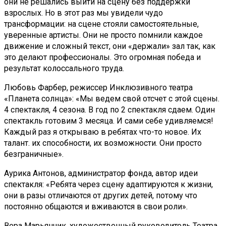
они не решались выйти на сцену без поддержки
взрослых. Но в этот раз мы увидели чудо
трансформации: на сцене стояли самостоятельные,
уверенные артисты. Они не просто помнили каждое
движение и сложный текст, они «держали» зал так, как
это делают профессионалы. Это огромная победа и
результат колоссального труда.
Любовь Фарбер, режиссер Инклюзивного театра
«Планета солнца»: «Мы ведем свой отсчет с этой сцены.
4 спектакля, 4 сезона. В год по 2 спектакля сдаем. Один
спектакль готовим 3 месяца. И сами себе удивляемся!
Каждый раз я открываю в ребятах что-то новое. Их
талант. их способности, их возможности. Они просто
безграничные».
Аурика Антонов, администратор фонда, автор идеи
спектакля: «Ребята через сцену адаптируются к жизни,
они в разы отличаются от других детей, потому что
постоянно общаются и вживаются в свои роли».
Вера Марьянчик, художественный руководитель Театра