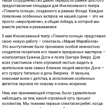
Наше сотрудничество давно переросло рамки простого
предоставления площадки для Инклюзивного театра
«Планета солнца», созданного в рамках Фонда. Каждое
появление особенных актеров на нашей сцене — это не
просто «мероприятие», а общая победа, в которой мы
вместе растем и развиваемся.
5 мая Инклюзивный театр «Планета солнца» представил
свою новую работу – спектакль «Мария Мирабелла».
Это выступление было пронизано особой нежностью:
создатели посвятили его памяти прекрасных мастеров —
композитора Еужена Доги и поэта Григоре Виеру. Для
всех участников стало огромной честью видеть в
зрительном зале самых близких людей маэстро Доги —
его супругу Наталью и дочь Виорику. И музыка,
знакомая всем с детства, в исполнении особенных
артистов звучала по-новому и очень искренне.
Нам, как принимающей стороне, было удивительно
наблюдать за тем, какой огромный путь прошел
коллектив. Мы помним первые спектакли ребят, когда