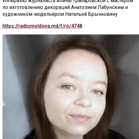
Интервью журналиста Алины Грабаровской с мастером
по изготовлению декораций Анатолием Лабунским и
художником-модельером Натальей Брынковяну
https://radiomoldova.md/f/ro/4748